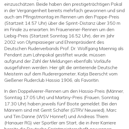
einzuschätzen. Beide haben den prestigeträchtigen Pokal
in der Vergangenheit bereits mehrfach gewonnen und sind
auch am Pfingstmontag im Rennen um den Poppe-Preis
(Startzeit 14.57 Uhr) über die Sprint-Distanz über 350 m
im Finale zu erwarten. Im Fraueneiner-Rennen um den
Liebig-Preis (Startzeit Sonntag 16.52 Uhr), der im Jahr
2002 von Olympiasieger und Ehrenpräsident des
Deutschen Ruderverbands Prof. Dr. Wolfgang Maennig als
Pendant zum Lahnpokal gestiftet wurde, müssen
aufgrund der Zahl der Meldungen ebenfalls Vorläufe
ausgefahren werden. Hier gilt die amtierende Deutsche
Meisterin auf dem Ruderergometer, Katja Beerscht vom
Gießener Ruderclub Hassia 1906, als Favoritin.
In den Doppelvierer-Rennen um den Hassia-Preis (Männer,
Sonntag 17.05 Uhr) und Martiny-Preis (Frauen, Sonntag
17.30 Uhr) haben jeweils fünf Boote gemeldet. Bei den
Männern sind mit Gerrit Schäfer (GTRV Neuwied), Marc
und Tim Danne (WSV Honnef) und Andreas Thiem
(Hanauer RG) vier Sportler am Start, die in ihrer Karriere