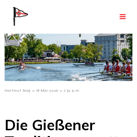
–
–
Hartmut Sorg
18 Mai 2026
7:32 p.m.
Die Gießener