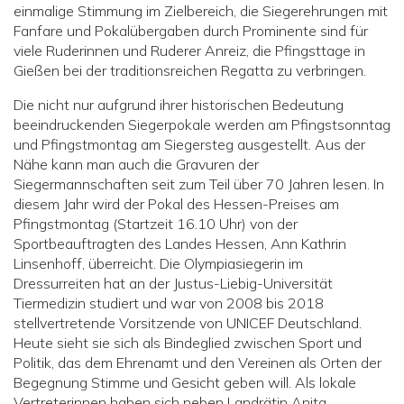
einmalige Stimmung im Zielbereich, die Siegerehrungen mit
Fanfare und Pokalübergaben durch Prominente sind für
viele Ruderinnen und Ruderer Anreiz, die Pfingsttage in
Gießen bei der traditionsreichen Regatta zu verbringen.
Die nicht nur aufgrund ihrer historischen Bedeutung
beeindruckenden Siegerpokale werden am Pfingstsonntag
und Pfingstmontag am Siegersteg ausgestellt. Aus der
Nähe kann man auch die Gravuren der
Siegermannschaften seit zum Teil über 70 Jahren lesen. In
diesem Jahr wird der Pokal des Hessen-Preises am
Pfingstmontag (Startzeit 16.10 Uhr) von der
Sportbeauftragten des Landes Hessen, Ann Kathrin
Linsenhoff, überreicht. Die Olympiasiegerin im
Dressurreiten hat an der Justus-Liebig-Universität
Tiermedizin studiert und war von 2008 bis 2018
stellvertretende Vorsitzende von UNICEF Deutschland.
Heute sieht sie sich als Bindeglied zwischen Sport und
Politik, das dem Ehrenamt und den Vereinen als Orten der
Begegnung Stimme und Gesicht geben will. Als lokale
Vertreterinnen haben sich neben Landrätin Anita